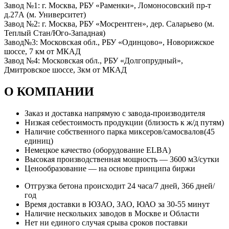
Завод №1: г. Москва, РБУ «Раменки», Ломоносовский пр-т
д.27А (м. Университет)
Завод №2: г. Москва, РБУ «Мосрентген», дер. Саларьево (м.
Теплый Стан/Юго-Западная)
Завод№3: Московская обл., РБУ «Одинцово», Новорижское
шоссе, 7 км от МКАД
Завод №4: Московская обл., РБУ «Долгопрудный»,
Дмитровское шоссе, 3км от МКАД
О КОМПАНИИ
Заказ и доставка напрямую с завода-производителя
Низкая себестоимость продукции (близость к ж/д путям)
Наличие собственного парка миксеров/самосвалов(45
единиц)
Немецкое качество (оборудование ELBA)
Высокая производственная мощность — 3600 м3/сутки
Ценообразование — на основе принципа биржи
Отгрузка бетона происходит 24 часа/7 дней, 366 дней/
год
Время доставки в ЮЗАО, ЗАО, ЮАО за 30-55 минут
Наличие нескольких заводов в Москве и Области
Нет ни единого случая срыва сроков поставки