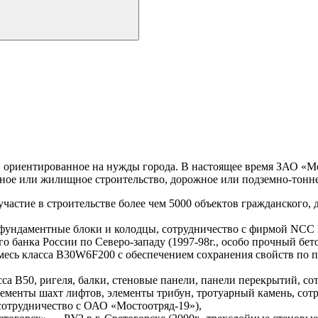
е, ориентированное на нужды города. В настоящее время ЗАО «
ное или жилищное строительство, дорожное или подземно-тонне
участие в строительстве более чем 5000 объектов гражданского
, фундаментные блоки и колодцы, сотрудничество с фирмой N
банка России по Северо-западу (1997-98г., особо прочный бето
смесь класса В30W6F200 с обеспечением сохранения свойств по п
сса В50, ригеля, балки, стеновые панели, панели перекрытий, с
 элементы шахт лифтов, элементы трибун, тротуарный камень, с
 сотрудничество с ОАО «Мостоотряд-19»),