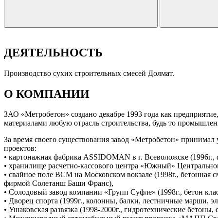
ДЕЯТЕЛЬНОСТЬ
Производство сухих строительных смесей Долмат.
О КОМПАНИИ
ЗАО «Метробетон» создано декабре 1993 года как предприяти
материалами любую отрасль строительства, будь то промышлен
За время своего существования завод «Метробетон» принимал 
проектов:
• картонажная фабрика АSSIDOMAN в г. Всеволожске (1996г.
• хранилище расчетно-кассового центра «Южный» Центрального 
• свайное поле ВСМ на Московском вокзале (1998г., бетонная 
фирмой Солетанш Баши Франс),
• Солодовый завод компании «Групп Суфле» (1998г., бетон кла
• Дворец спорта (1999г., колонны, балки, лестничные марши,
• Ушаковская развязка (1998-2000г., гидротехнические бетоны,