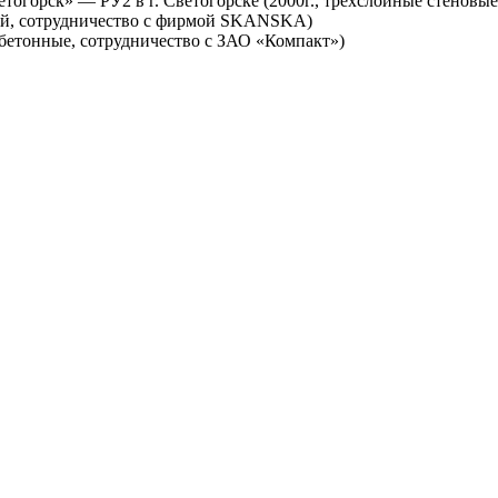
орск» — РУ2 в г. Светогорске (2000г., трехслойные стеновые
лей, сотрудничество с фирмой SKANSKA)
обетонные, сотрудничество с ЗАО «Компакт»)